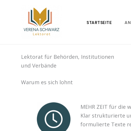
Zum
Inhalt
springen
STARTSEITE
AN
Lektorat für Behörden, Institutionen
und Verbände
Warum es sich lohnt
MEHR ZEIT für die 
Klar strukturierte u
formulierte Texte r