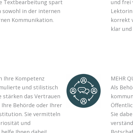
le Textbearbeitung spart
und frei
 sowohl in der internen
Lektorin 
ernen Kommunikation.
korrekt 
klar und
 Ihre Kompetenz
MEHR QU
mulierte und stilistisch
Als Behö
 stärken das Vertrauen
kommuniz
 Ihre Behörde oder Ihrer
Öffentli
stitution. Sie vermitteln
Sie dabe
riosität und
verständ
h helfe Ihnen dabei!
Botscha